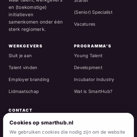
Starter
en (toekomstige)
(Senior) Specialist
initiatieven
samenkomen onder één
Vacatures
sterk regiomerk.
WERKGEVERS
PROGRAMMA'S
Sluit je aan
Young Talent
Talent vinden
Development
Employer branding
Incubator Industry
Lidmaatschap
Wat is SmartHub?
CONTACT
Raadhuisstraat 25
Cookies op smarthub.nl
7001 EX Doetinchem
We gebruiken cookies die nodig zijn om de website