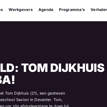
es
Werkgevers
Agenda
Programma’s
Verhale
LD: TOM DIJKHUIS 
BA!
met Tom Dijkhuis (21), een gedreven
eschool Saxion in Deventer. Tom,
en om zijn afstudeerstage te doen bij