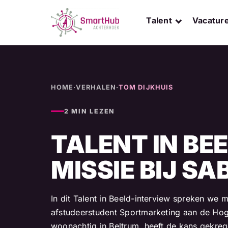
Skip
to
Talent
Vacatur
content
HOME
·
VERHALEN
·
TOM DIJKHUIS
2 MIN LEZEN
TALENT IN BEE
MISSIE BIJ SA
In dit Talent in Beeld-interview spreken we 
afstudeerstudent Sportmarketing aan de Hog
woonachtig in Beltrum, heeft de kans gekreg