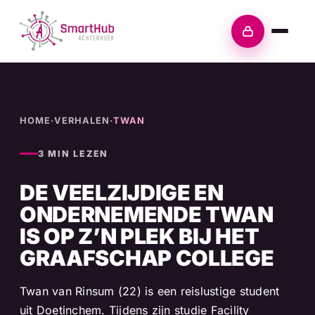
Skip
to
Inloggen
content
HOME
·
VERHALEN
·
TWAN
3 MIN LEZEN
DE VEELZIJDIGE EN
ONDERNEMENDE TWAN
IS OP Z’N PLEK BIJ HET
GRAAFSCHAP COLLEGE
Twan van Rinsum (22) is een reislustige student
uit Doetinchem. Tijdens zijn studie Facility