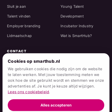
Sluit je aan
Young Talent
Talent vinden
Development
Employer branding
Incubator Industry
Lidmaatschap
Wat is SmartHub?
CONTACT
Raadhuisstraat 25
Cookies op smarthub.nl
7001 EX Doetinchem
We gebruiken cookies die nodig zijn om de website
te laten werken. Met jouw toestemming meten we
info@smarthub.nl
ook hoe de site gebruikt wordt en stemmen we onze
advertenties af. Je kunt je keuze altijd wijzigen.
06 38 06 65 16
Lees ons cookiebeleid
.
Alles accepteren