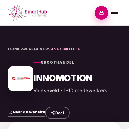
Skip
to
Inloggen
content
HOME
·
WERKGEVERS
·
INNOMOTION
GROOTHANDEL
INNOMOTION
Varsseveld · 1-10 medewerkers
Naar de website
Deel