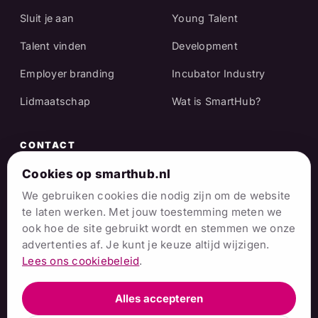
Sluit je aan
Young Talent
Talent vinden
Development
Employer branding
Incubator Industry
Lidmaatschap
Wat is SmartHub?
CONTACT
Raadhuisstraat 25
Cookies op smarthub.nl
7001 EX Doetinchem
We gebruiken cookies die nodig zijn om de website
te laten werken. Met jouw toestemming meten we
info@smarthub.nl
ook hoe de site gebruikt wordt en stemmen we onze
advertenties af. Je kunt je keuze altijd wijzigen.
06 38 06 65 16
Lees ons cookiebeleid
.
Alles accepteren