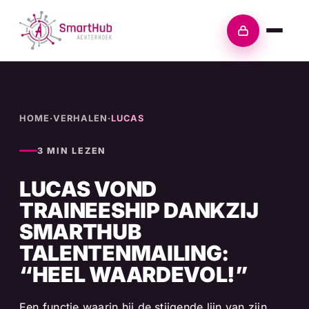
Skip
to
Inloggen
content
HOME
·
VERHALEN
·
LUCAS
3 MIN LEZEN
LUCAS VOND
TRAINEESHIP DANKZIJ
SMARTHUB
TALENTENMAILING:
“HEEL WAARDEVOL!”
Een functie waarin hij de stijgende lijn van zijn