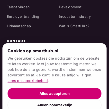
Talent vinden
Development
Employer branding
Incubator Industry
Lidmaatschap
Wat is SmartHub?
CONTACT
Raadhuisstraat 25
Cookies op smarthub.nl
We gebruiken cookies die nodig zijn om de website
7001 EX Doetinchem
te laten werken. Met jouw toestemming meten we
info@smarthub.nl
ook hoe de site gebruikt wordt en stemmen we onze
advertenties af. Je kunt je keuze altijd wijzigen.
06 38 06 65 16
Lees ons cookiebeleid
.
Alles accepteren
© 2026 Stichting SmartHub Achterhoek · Hier dóen we
Alleen noodzakelijk
gewoon.