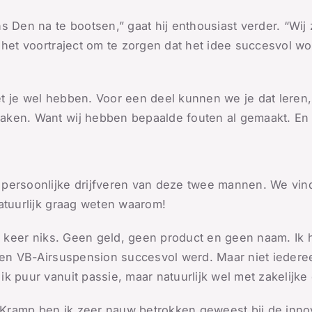
 Den na te bootsen,” gaat hij enthousiast verder. “Wij z
 het voortraject om te zorgen dat het idee succesvol wor
 je wel hebben. Voor een deel kunnen we je dat leren, 
aken. Want wij hebben bepaalde fouten al gemaakt. En
persoonlijke drijfveren van deze twee mannen. We vind
atuurlijk graag weten waarom!
ie keer niks. Geen geld, geen product en geen naam. Ik 
oen VB-Airsuspension succesvol werd. Maar niet iederee
 puur vanuit passie, maar natuurlijk wel met zakelijke e
j Kramp ben ik zeer nauw betrokken geweest bij de inno