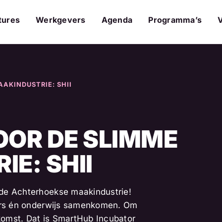
tures
Werkgevers
Agenda
Programma’s
AKINDUSTRIE: SHII
OOR DE SLIMME
E: SHII
 de Achterhoekse maakindustrie!
mers én onderwijs samenkomen. Om
komst. Dat is SmartHub Incubator