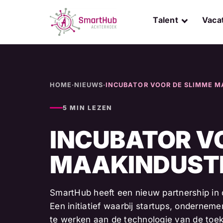
Skip
to
Talent
Vaca
content
HOME
·
NIEUWS
·
INCUBATOR VOOR DE SLIMME MA
5 MIN LEZEN
INCUBATOR V
MAAKINDUSTRI
SmartHub heeft een nieuw partnership in
Een initiatief waarbij startups, onderne
te werken aan de technologie van de toe