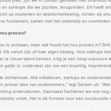
juiste plek, zijn we in contact getreden met SmartHub
 synergie die we zochten, terugvinden. Dit heeft ons i
cht op studenten en talentontwikkeling, richten wij ons
 ons fundament, samen met het onderwijs en overheden.
 nou precies?
 zo is ontstaan, maar wat houdt het nou precies in? SHII
lk vanuit zijn of haar eigen belang. Voor startups bet
 je nieuw talent kennen, krijg je een hoop exposure en 
n gelijk is: onderdeel zijn van een krachtig, inspireren
 Achterhoek. Alle initiatieven, startups en ondernemers
en primair idee van ondernemers,” legt Gerben uit. “Wat
aching ondersteunen. Daarnaast faciliteren we ook nog
ndustry uniek. Het is dé formule voor een succesvolle s