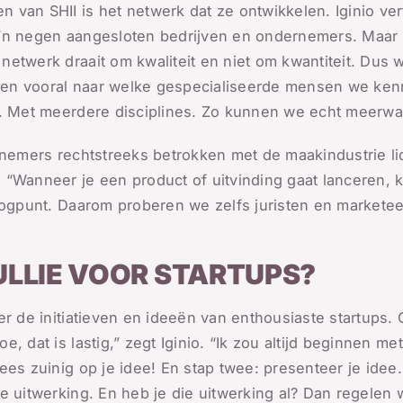
van SHII is het netwerk dat ze ontwikkelen. Iginio vert
o’n negen aangesloten bedrijven en ondernemers. Maar
etwerk draait om kwaliteit en niet om kwantiteit. Dus 
kijken vooral naar welke gespecialiseerde mensen we k
n. Met meerdere disciplines. Zo kunnen we echt meerwa
ernemers rechtstreeks betrokken met de maakindustrie l
“Wanneer je een product of uitvinding gaat lanceren, k
oogpunt. Daarom proberen we zelfs juristen en marketee
ULLIE VOOR STARTUPS?
er de initiatieven en ideeën van enthousiaste startups.
 dat is lastig,” zegt Iginio. “Ik zou altijd beginnen met
ees zuinig op je idee! En stap twee: presenteer je idee
 uitwerking. En heb je die uitwerking al? Dan regelen wi