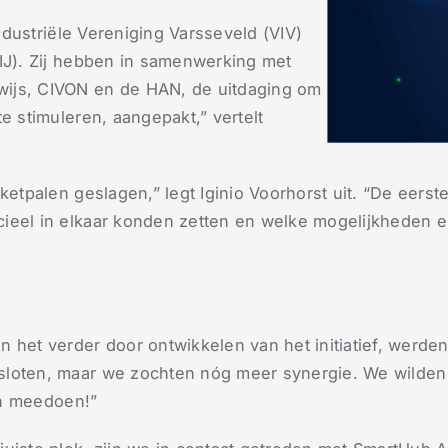
Industriële Vereniging Varsseveld (VIV)
OIJ). Zij hebben in samenwerking met
ijs, CIVON en de HAN, de uitdaging om
e stimuleren, aangepakt,” vertelt
iketpalen geslagen,” legt Iginio Voorhorst uit. “De eer
ieel in elkaar konden zetten en welke mogelijkheden e
 het verder door ontwikkelen van het initiatief, werde
oten, maar we zochten nóg meer synergie. We wilden ech
aan meedoen!”