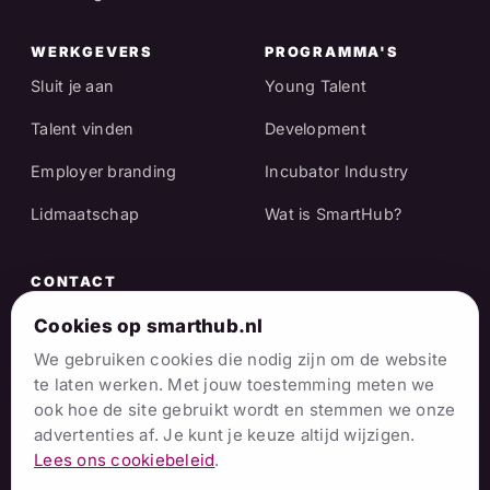
WERKGEVERS
PROGRAMMA'S
Sluit je aan
Young Talent
Talent vinden
Development
Employer branding
Incubator Industry
Lidmaatschap
Wat is SmartHub?
CONTACT
Raadhuisstraat 25
Cookies op smarthub.nl
We gebruiken cookies die nodig zijn om de website
7001 EX Doetinchem
te laten werken. Met jouw toestemming meten we
info@smarthub.nl
ook hoe de site gebruikt wordt en stemmen we onze
advertenties af. Je kunt je keuze altijd wijzigen.
06 38 06 65 16
Lees ons cookiebeleid
.