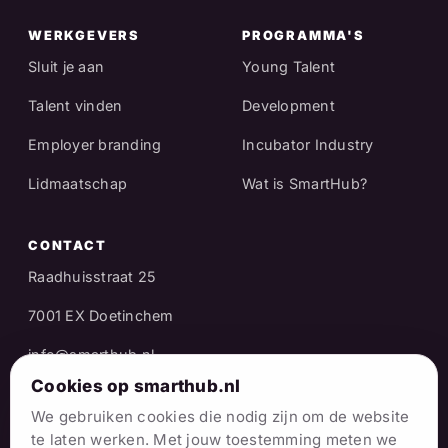
WERKGEVERS
PROGRAMMA'S
Sluit je aan
Young Talent
Talent vinden
Development
Employer branding
Incubator Industry
Lidmaatschap
Wat is SmartHub?
CONTACT
Raadhuisstraat 25
7001 EX Doetinchem
info@smarthub.nl
Cookies op smarthub.nl
06 38 06 65 16
We gebruiken cookies die nodig zijn om de website
Stuur een WhatsApp
te laten werken. Met jouw toestemming meten we