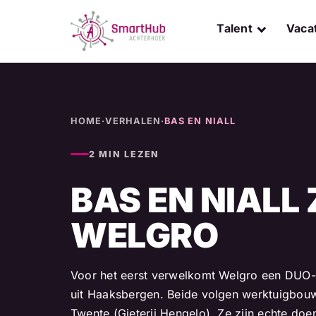
Skip
to
Talent
Vaca
content
HOME
·
VERHALEN
·
BAS EN NIALL
2 MIN LEZEN
BAS EN NIALL 
WELGRO
Voor het eerst verwelkomt Welgro een DUO-s
uit Haaksbergen. Beide volgen werktuigbou
Twente (Gieterij Hengelo). Ze zijn echte do