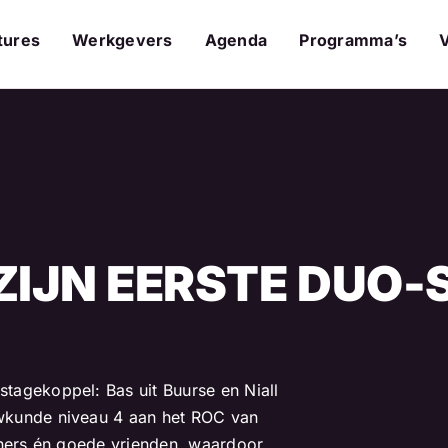
tures
Werkgevers
Agenda
Programma’s
ZIJN EERSTE DUO-
tagekoppel: Bas uit Buurse en Niall
wkunde niveau 4 aan het ROC van
eners én goede vrienden, waardoor