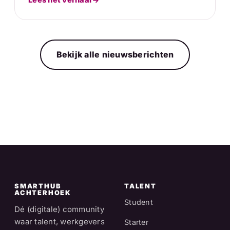
Lees het verhaal
Bekijk alle nieuwsberichten
SMARTHUB
TALENT
ACHTERHOEK
Student
Dé (digitale) community
waar talent, werkgevers
Starter