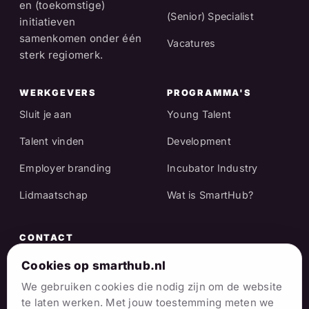
en (toekomstige)
(Senior) Specialist
initiatieven
samenkomen onder één
Vacatures
sterk regiomerk.
WERKGEVERS
PROGRAMMA'S
Sluit je aan
Young Talent
Talent vinden
Development
Employer branding
Incubator Industry
Lidmaatschap
Wat is SmartHub?
CONTACT
Raadhuisstraat 25
Cookies op smarthub.nl
7001 EX Doetinchem
We gebruiken cookies die nodig zijn om de website
te laten werken. Met jouw toestemming meten we