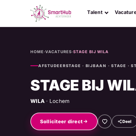
Skip
to
Talent
Vacatur
content
HOME
·
VACATURES
·
STAGE BIJ WILA
AFSTUDEERSTAGE · BIJBAAN · STAGE · S
STAGE BIJ WI
WILA
· Lochem
Solliciteer direct
Deel