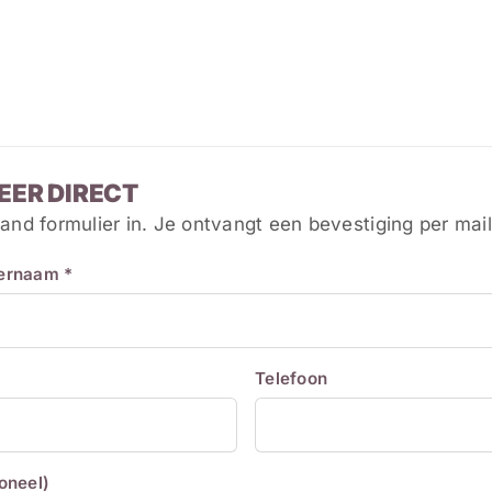
EER DIRECT
and formulier in. Je ontvangt een bevestiging per mail
ternaam *
Telefoon
ioneel)