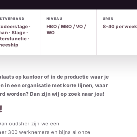
NSTVERBAND
NIVEAU
UREN
tudeerstage ·
HBO / MBO / VO /
8-40 per wee
aan · Stage ·
WO
tersfunctie ·
ineeship
plaats op kantoor of in de productie waar je
en in een organisatie met korte lijnen, waar
d worden? Dan zijn wij op zoek naar jou!
!
Van oudsher zijn we een
eer 300 werknemers en bijna al onze