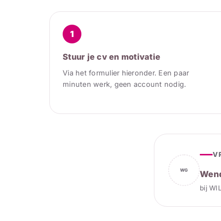
1
Stuur je cv en motivatie
Via het formulier hieronder. Een paar
minuten werk, geen account nodig.
V
WG
Wend
bij WI