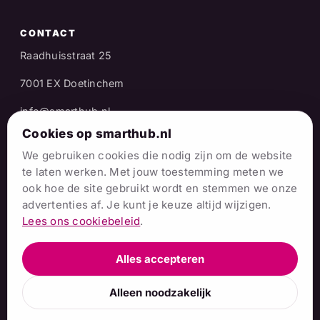
CONTACT
Raadhuisstraat 25
7001 EX Doetinchem
info@smarthub.nl
Cookies op smarthub.nl
06 38 06 65 16
We gebruiken cookies die nodig zijn om de website
Stuur een WhatsApp
te laten werken. Met jouw toestemming meten we
ook hoe de site gebruikt wordt en stemmen we onze
Naar het
advertenties af. Je kunt je keuze altijd wijzigen.
contactformulier
Lees ons cookiebeleid
.
Alles accepteren
© 2026 Stichting SmartHub Achterhoek · Hier dóen we
Alleen noodzakelijk
gewoon.
Privacy
·
Cookies