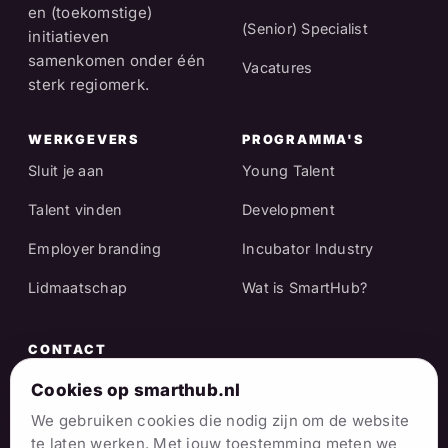
en (toekomstige)
(Senior) Specialist
initiatieven
samenkomen onder één
Vacatures
sterk regiomerk.
WERKGEVERS
PROGRAMMA'S
Sluit je aan
Young Talent
Talent vinden
Development
Employer branding
Incubator Industry
Lidmaatschap
Wat is SmartHub?
CONTACT
Raadhuisstraat 25
Cookies op smarthub.nl
7001 EX Doetinchem
We gebruiken cookies die nodig zijn om de website
te laten werken. Met jouw toestemming meten we