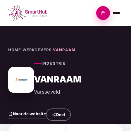
Skip
to
Inloggen
content
HOME
·
WERKGEVERS
·
VANRAAM
INDUSTRIE
VANRAAM
Varsseveld
Naar de website
Deel