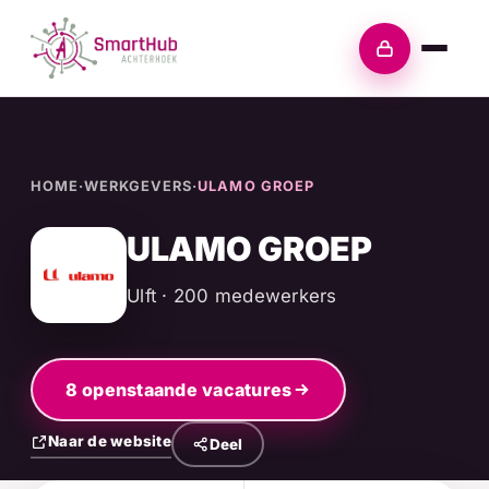
Skip
to
Inloggen
content
HOME
·
WERKGEVERS
·
ULAMO GROEP
ULAMO GROEP
Ulft · 200 medewerkers
8 openstaande vacatures
Naar de website
Deel