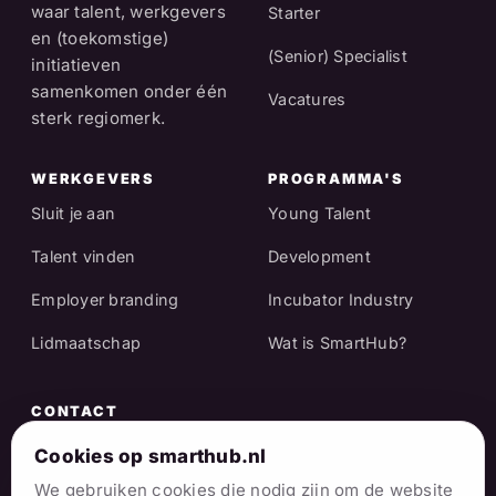
waar talent, werkgevers
Starter
en (toekomstige)
(Senior) Specialist
initiatieven
samenkomen onder één
Vacatures
sterk regiomerk.
WERKGEVERS
PROGRAMMA'S
Sluit je aan
Young Talent
Talent vinden
Development
Employer branding
Incubator Industry
Lidmaatschap
Wat is SmartHub?
CONTACT
Raadhuisstraat 25
Cookies op smarthub.nl
7001 EX Doetinchem
We gebruiken cookies die nodig zijn om de website