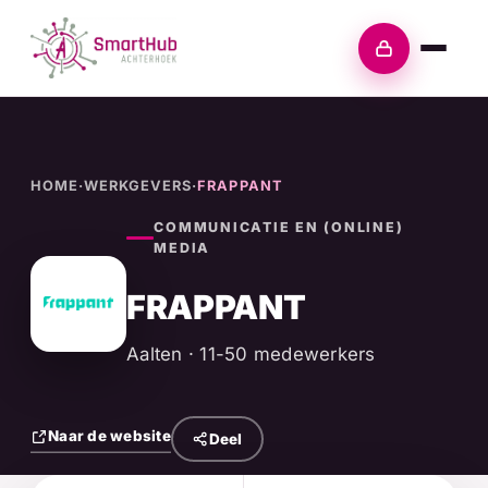
Skip
to
Inloggen
content
HOME
·
WERKGEVERS
·
FRAPPANT
COMMUNICATIE EN (ONLINE)
MEDIA
FRAPPANT
Aalten · 11-50 medewerkers
Naar de website
Deel