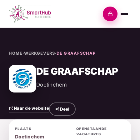
Skip
to
Inloggen
content
HOME
·
WERKGEVERS
·
DE GRAAFSCHAP
DE GRAAFSCHAP
Doetinchem
Naar de website
Deel
PLAATS
OPENSTAANDE
VACATURES
Doetinchem