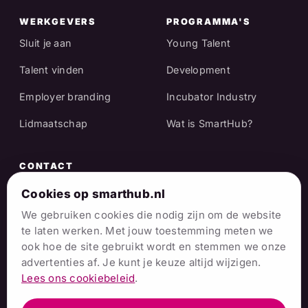
WERKGEVERS
PROGRAMMA'S
Sluit je aan
Young Talent
Talent vinden
Development
Employer branding
Incubator Industry
Lidmaatschap
Wat is SmartHub?
CONTACT
Raadhuisstraat 25
Cookies op smarthub.nl
7001 EX Doetinchem
We gebruiken cookies die nodig zijn om de website
te laten werken. Met jouw toestemming meten we
info@smarthub.nl
ook hoe de site gebruikt wordt en stemmen we onze
advertenties af. Je kunt je keuze altijd wijzigen.
06 38 06 65 16
Lees ons cookiebeleid
.