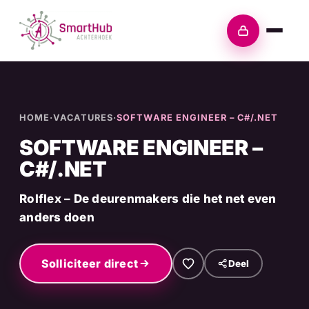
Skip
to
Inloggen
content
HOME
·
VACATURES
·
SOFTWARE ENGINEER – C#/.NET
SOFTWARE ENGINEER –
C#/.NET
Rolflex – De deurenmakers die het net even
anders doen
Solliciteer direct
Deel