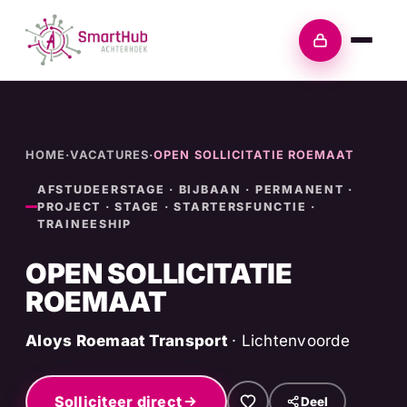
Skip
to
Inloggen
content
HOME
·
VACATURES
·
OPEN SOLLICITATIE ROEMAAT
AFSTUDEERSTAGE · BIJBAAN · PERMANENT ·
PROJECT · STAGE · STARTERSFUNCTIE ·
TRAINEESHIP
OPEN SOLLICITATIE
ROEMAAT
Aloys Roemaat Transport
· Lichtenvoorde
Solliciteer direct
Deel