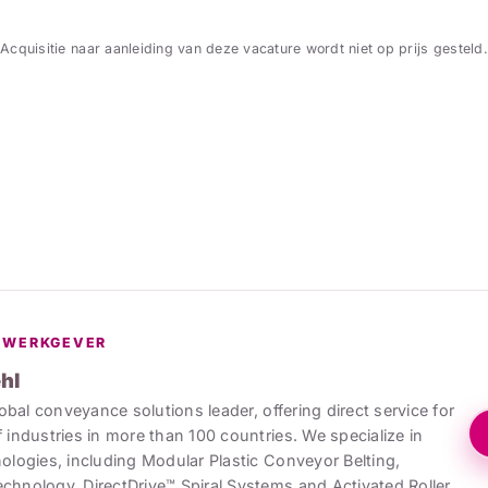
Acquisitie naar aanleiding van deze vacature wordt niet op prijs gesteld.
 WERKGEVER
ehl
lobal conveyance solutions leader, offering direct service for
 industries in more than 100 countries. We specialize in
ologies, including Modular Plastic Conveyor Belting,
chnology, DirectDrive™ Spiral Systems and Activated Roller