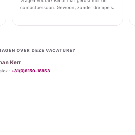
Vragen vooraf? Bel of mail gerust met de
contactpersoon. Gewoon, zonder drempels.
RAGEN OVER DEZE VACATURE?
han Kerr
ralox ·
+31(0)6150-18853