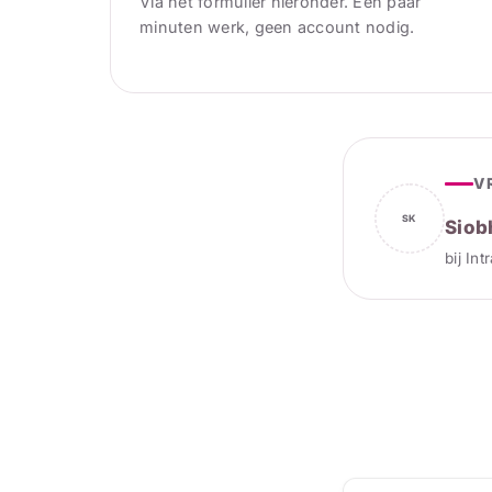
Via het formulier hieronder. Een paar
minuten werk, geen account nodig.
V
SK
Siob
bij Int