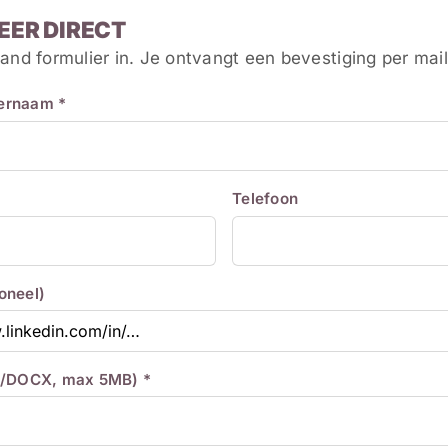
EER DIRECT
and formulier in. Je ontvangt een bevestiging per mail
ternaam *
Telefoon
ioneel)
/DOCX, max 5MB) *