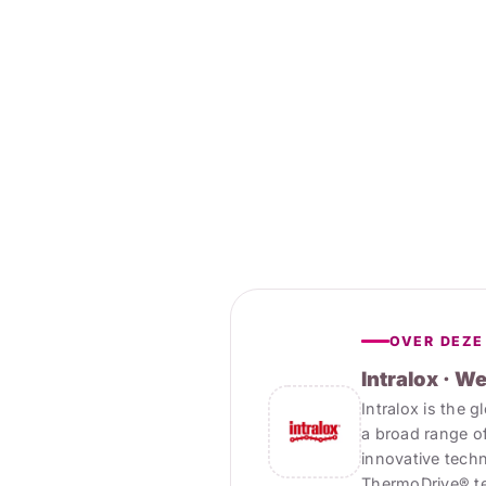
OVER DEZE
Intralox · W
Intralox is the g
a broad range of
innovative techn
ThermoDrive® te