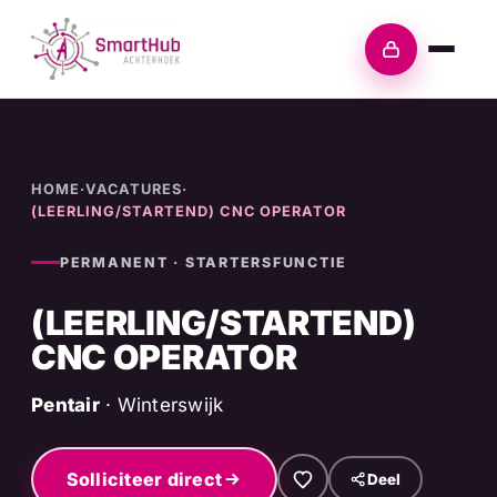
Skip
to
Inloggen
content
HOME
·
VACATURES
·
(LEERLING/STARTEND) CNC OPERATOR
PERMANENT · STARTERSFUNCTIE
(LEERLING/STARTEND)
CNC OPERATOR
Pentair
· Winterswijk
Solliciteer direct
Deel