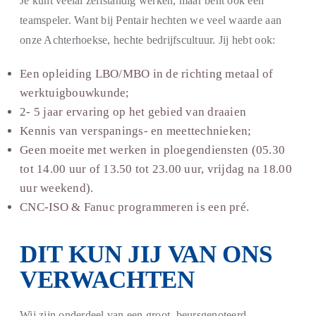
Je kunt veelal zelfstandig werken, maar bent ook een
teamspeler. Want bij Pentair hechten we veel waarde aan
onze Achterhoekse, hechte bedrijfscultuur. Jij hebt ook:
Een opleiding LBO/MBO in de richting metaal of
werktuigbouwkunde;
2- 5 jaar ervaring op het gebied van draaien
Kennis van verspanings- en meettechnieken;
Geen moeite met werken in ploegendiensten (05.30
tot 14.00 uur of 13.50 tot 23.00 uur, vrijdag na 18.00
uur weekend).
CNC-ISO & Fanuc programmeren is een pré.
DIT KUN JIJ VAN ONS
VERWACHTEN
Wij zijn onderdeel van een groot, beursgenoteerd