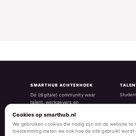
SMARTHUB ACHTERHOEK
TALEN
Dé (digitale) community waar
Studen
talent, werkgevers en
Starter
(toekomstige) initiatieven
Cookies op smarthub.nl
samenkomen onder één sterk
(Senior
We gebruiken cookies die nodig zijn om de website te 
regiomerk.
Vacatu
toestemming meten we ook hoe de site gebruikt word