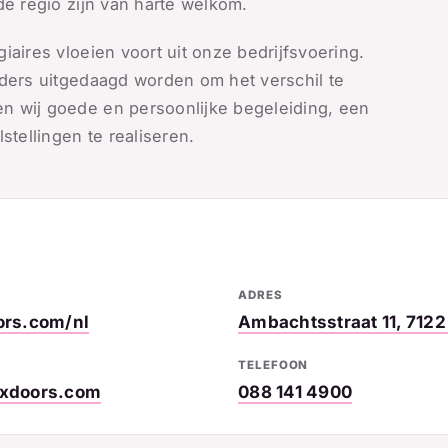
de regio zijn van harte welkom.
iaires vloeien voort uit onze bedrijfsvoering.
rders uitgedaagd worden om het verschil te
n wij goede en persoonlijke begeleiding, een
stellingen te realiseren.
ADRES
ors.com/nl
Ambachtsstraat 11, 7122
TELEFOON
xdoors.com
088 141 4900