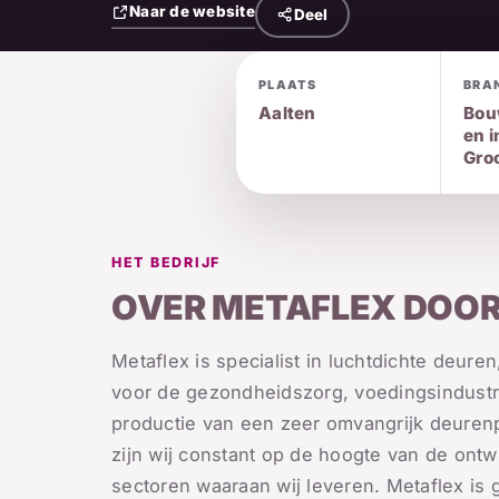
Naar de website
Deel
PLAATS
BRA
Aalten
Bouw
en i
Gro
HET BEDRIJF
OVER METAFLEX DOOR
Metaflex is specialist in luchtdichte deu
voor de gezondheidszorg, voedingsindustri
productie van een zeer omvangrijk deure
zijn wij constant op de hoogte van de ontwi
sectoren waaraan wij leveren. Metaflex is g