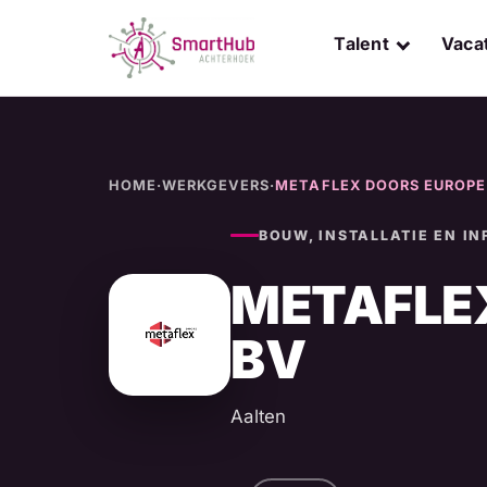
Skip
to
Talent
Vaca
content
HOME
·
WERKGEVERS
·
METAFLEX DOORS EUROPE
BOUW, INSTALLATIE EN I
METAFLE
BV
Aalten