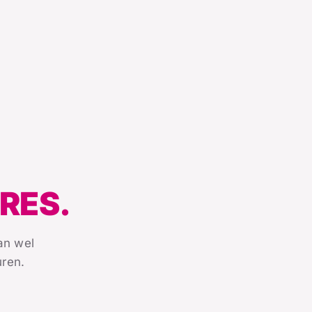
RES.
aan wel
uren.