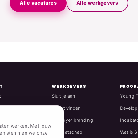
Alle vacatures
Alle werkgevers
T
WERKGEVERS
PROGR
t
Sluit je aan
Young T
Talent vinden
Develo
) Specialist
Employer branding
Incubat
laten werken. Met jouw
res
Lidmaatschap
Wat is 
t en stemmen we onze