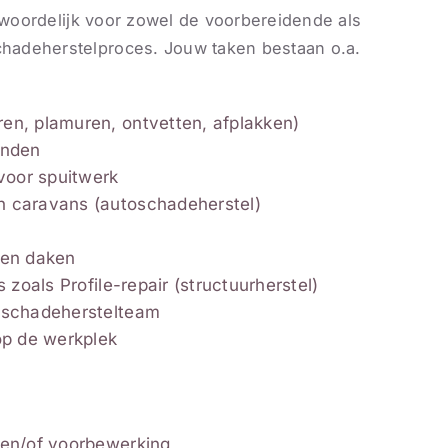
ntwoordelijk voor zowel de voorbereidende als
hadeherstelproces. Jouw taken bestaan o.a.
en, plamuren, ontvetten, afplakken)
onden
voor spuitwerk
n caravans (autoschadeherstel)
 en daken
 zoals Profile-repair (structuurherstel)
t schadeherstelteam
op de werkplek
 en/of voorbewerking