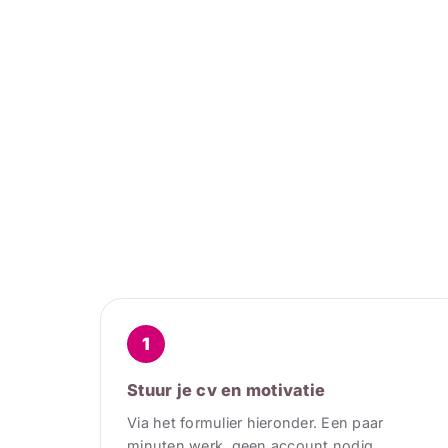
1
Stuur je cv en motivatie
Via het formulier hieronder. Een paar
minuten werk, geen account nodig.