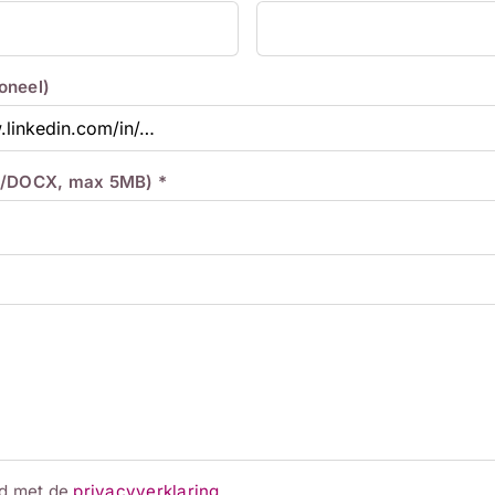
ioneel)
/DOCX, max 5MB) *
rd met de
privacyverklaring
.