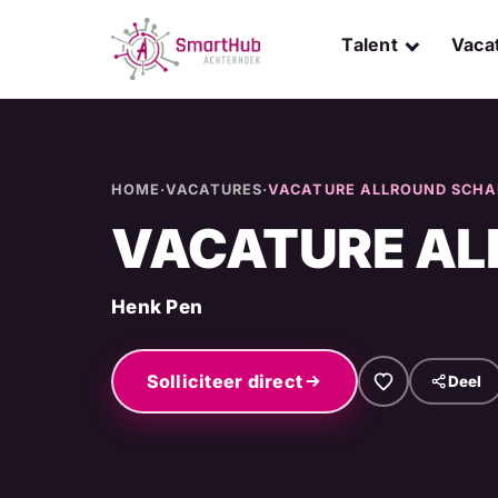
Skip
to
Talent
Vaca
content
HOME
·
VACATURES
·
VACATURE ALLROUND SCHA
VACATURE AL
Henk Pen
Solliciteer direct
Deel