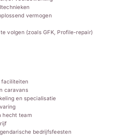
eltechnieken
moplossend vermogen
e volgen (zoals GFK, Profile-repair)
aciliteiten
en caravans
eling en specialisatie
rvaring
en hecht team
ijf
egendarische bedrijfsfeesten