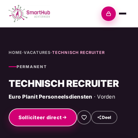
Skip
to
Inloggen
content
HOME
·
VACATURES
·
TECHNISCH RECRUITER
PERMANENT
TECHNISCH RECRUITER
Euro Planit Personeelsdiensten
· Vorden
Solliciteer direct
Deel