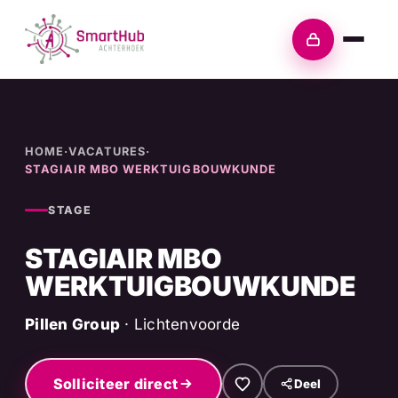
Skip
to
Inloggen
content
HOME
·
VACATURES
·
STAGIAIR MBO WERKTUIGBOUWKUNDE
STAGE
STAGIAIR MBO
WERKTUIGBOUWKUNDE
Pillen Group
· Lichtenvoorde
Solliciteer direct
Deel