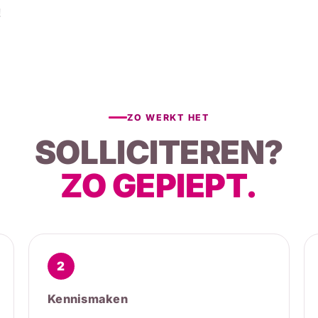
!
ZO WERKT HET
SOLLICITEREN?
ZO GEPIEPT.
2
Kennismaken