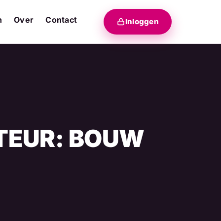
n
Over
Contact
Inloggen
TEUR: BOUW