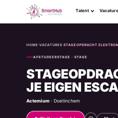
Skip
to
Talent
Vacatur
content
HOME
·
VACATURES
·
STAGEOPDRACHT ELEKTROM
AFSTUDEERSTAGE · STAGE
STAGEOPDRA
JE EIGEN ES
Actemium
· Doetinchem