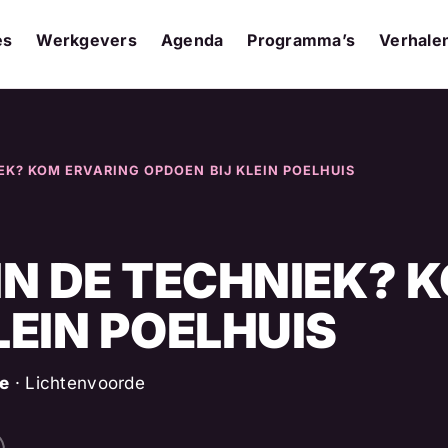
es
Werkgevers
Agenda
Programma’s
Verhale
EK? KOM ERVARING OPDOEN BIJ KLEIN POELHUIS
IN DE TECHNIEK? 
LEIN POELHUIS
de
· Lichtenvoorde