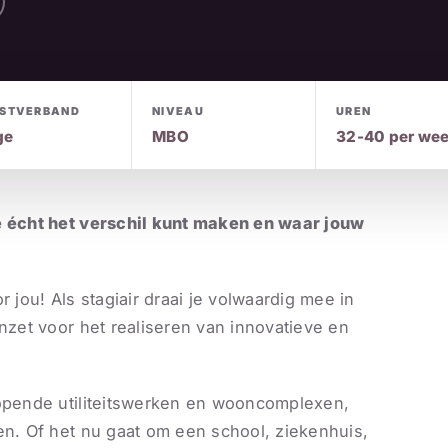
NSTVERBAND
NIVEAU
UREN
ge
MBO
32-40 per we
e écht het verschil kunt maken en waar jouw
 jou! Als stagiair draai je volwaardig mee in
inzet voor het realiseren van innovatieve en
lopende utiliteitswerken en wooncomplexen,
en. Of het nu gaat om een school, ziekenhuis,