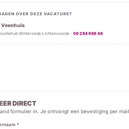
RAGEN OVER DEZE VACATURE?
 Veenhuis
novatiehub Winterswijk-Lichtenvoorde ·
06 284 666 48
EER DIRECT
and formulier in. Je ontvangt een bevestiging per mail
ternaam *