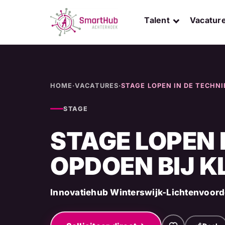
Skip
to
Talent
Vacatur
content
HOME
·
VACATURES
·
STAGE LOPEN IN DE TECHNI
STAGE
STAGE LOPEN 
OPDOEN BIJ K
Innovatiehub Winterswijk-Lichtenvoor