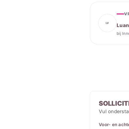
V
LV
Luan
bij In
SOLLICIT
Vul ondersta
Voor- en ach