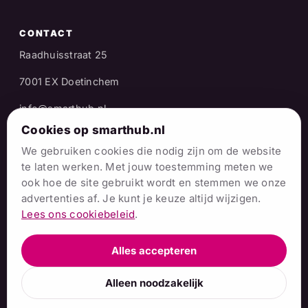
CONTACT
Raadhuisstraat 25
7001 EX Doetinchem
info@smarthub.nl
Cookies op smarthub.nl
06 38 06 65 16
We gebruiken cookies die nodig zijn om de website
Stuur een WhatsApp
te laten werken. Met jouw toestemming meten we
ook hoe de site gebruikt wordt en stemmen we onze
Naar het
advertenties af. Je kunt je keuze altijd wijzigen.
contactformulier
Lees ons cookiebeleid
.
Alles accepteren
© 2026 Stichting SmartHub Achterhoek · Hier dóen we
Alleen noodzakelijk
gewoon.
Privacy
·
Cookies