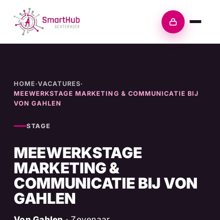
Skip
to
Inloggen
content
HOME
·
VACATURES
·
MEEWERKSTAGE MARKETING & COMMUNICATIE BIJ
VON GAHLEN
STAGE
MEEWERKSTAGE
MARKETING &
COMMUNICATIE BIJ VON
GAHLEN
Von Gahlen
· Zevenaar