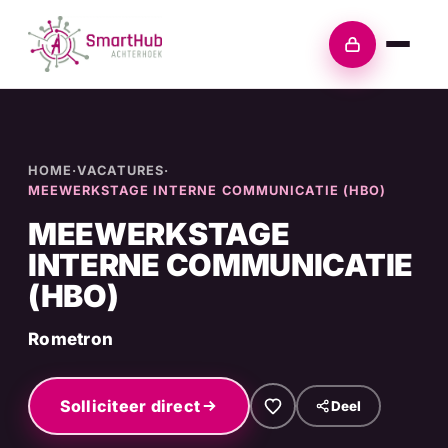
Skip
to
Inloggen
content
HOME
·
VACATURES
·
MEEWERKSTAGE INTERNE COMMUNICATIE (HBO)
MEEWERKSTAGE
INTERNE COMMUNICATIE
(HBO)
Rometron
Solliciteer direct
Deel