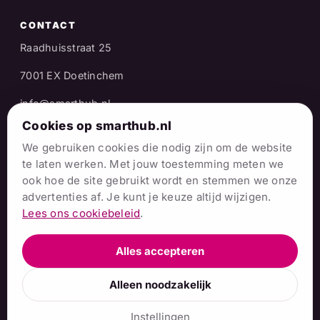
CONTACT
Raadhuisstraat 25
7001 EX Doetinchem
info@smarthub.nl
Cookies op smarthub.nl
06 38 06 65 16
We gebruiken cookies die nodig zijn om de website
Stuur een WhatsApp
te laten werken. Met jouw toestemming meten we
ook hoe de site gebruikt wordt en stemmen we onze
Naar het
advertenties af. Je kunt je keuze altijd wijzigen.
contactformulier
Lees ons cookiebeleid
.
Alles accepteren
© 2026 Stichting SmartHub Achterhoek · Hier dóen we
Alleen noodzakelijk
gewoon.
Privacy
·
Cookies
Instellingen
Design & realisatie Mull2media