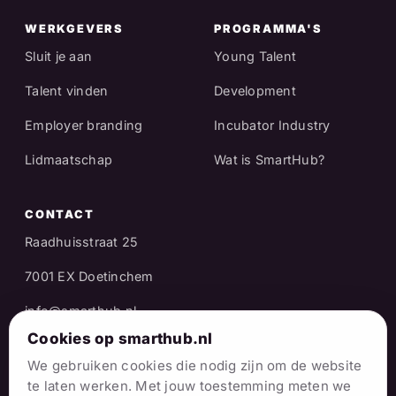
WERKGEVERS
PROGRAMMA'S
Sluit je aan
Young Talent
Talent vinden
Development
Employer branding
Incubator Industry
Lidmaatschap
Wat is SmartHub?
CONTACT
Raadhuisstraat 25
7001 EX Doetinchem
info@smarthub.nl
Cookies op smarthub.nl
06 38 06 65 16
We gebruiken cookies die nodig zijn om de website
Stuur een WhatsApp
te laten werken. Met jouw toestemming meten we