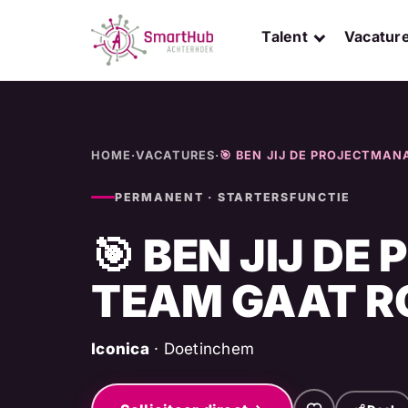
Skip
to
Talent
Vacatur
content
HOME
·
VACATURES
·
🎯 BEN JIJ DE PROJECTMAN
PERMANENT · STARTERSFUNCTIE
🎯 BEN JIJ D
TEAM GAAT R
Iconica
· Doetinchem