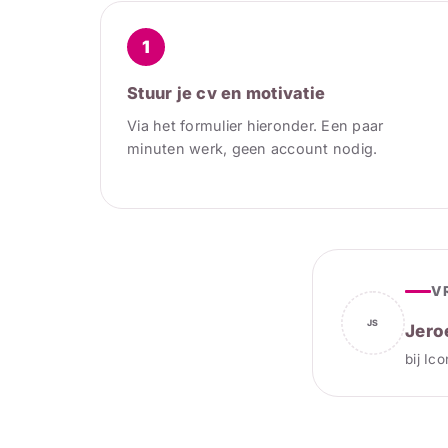
1
Stuur je cv en motivatie
Via het formulier hieronder. Een paar
minuten werk, geen account nodig.
V
JS
Jero
bij Ic