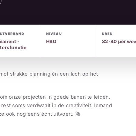
NSTVERBAND
NIVEAU
UREN
manent ·
HBO
32-40 per we
tersfunctie
e met strakke planning én een lach op het
 om onze projecten in goede banen te leiden.
 rest soms verdwaalt in de creativiteit. Iemand
ze ook nog eens écht uitvoert. 🚀