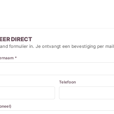
EER DIRECT
and formulier in. Je ontvangt een bevestiging per mail
ternaam *
Telefoon
ioneel)