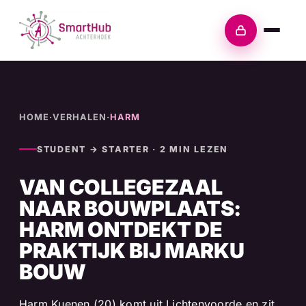
Skip
to
Inloggen
content
HOME
·
VERHALEN
·
HARM
STUDENT → STARTER · 2 MIN LEZEN
VAN COLLEGEZAAL
NAAR BOUWPLAATS:
HARM ONTDEKT DE
PRAKTIJK BIJ MARKU
BOUW
Harm Kuenen (20) komt uit Lichtenvoorde en zit