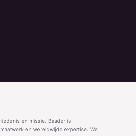
edenis en missie. Baader is
 maatwerk en wereldwijde expertise. We