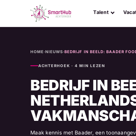
Skip
to
Talent
Vaca
content
HOME
·
NIEUWS
·
BEDRIJF IN BEELD: BAADER FO
ACHTERHOEK · 4 MIN LEZEN
BEDRIJF IN B
NETHERLANDS 
VAKMANSCHA
Maak kennis met Baader, een toonaange