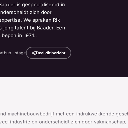
aader is gespecialiseerd in
nderscheidt zich door
xpertise. We spraken Rik
 jong talent bij Baader. Een
r begon in 1971..
arthub · stage
Deel dit bericht
nd machinebouwbedrijf met een indrukwekkende geschi
mvee-industrie en onderscheidt zich door vakmanschap,