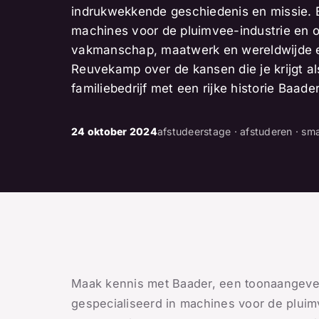
indrukwekkende geschiedenis en missie. B
machines voor de pluimvee-industrie en o
vakmanschap, maatwerk en wereldwijde e
Reuvekamp over de kansen die je krijgt als
familiebedrijf met een rijke historie Baade
24 oktober 2024
afstudeerstage · afstuderen · sm
Maak kennis met Baader, een toonaangeve
gespecialiseerd in machines voor de plui