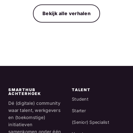
Bekijk alle verhalen
SMARTHUB
TALENT
ACHTERHOEK
Student
Dé (digitale) community
waar talent, werkgevers
Starter
en (toekomstige)
(Senior) Specialist
initiatieven
samenkomen onder één