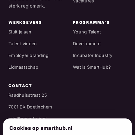
Vacatures
sterk regiomerk.
WERKGEVERS
PROGRAMMA'S
Sluit je aan
Young Talent
Talent vinden
Development
Employer branding
Incubator Industry
Lidmaatschap
Wat is SmartHub?
CONTACT
Raadhuisstraat 25
7001 EX Doetinchem
info@smarthub.nl
Cookies op smarthub.nl
06 38 06 65 16