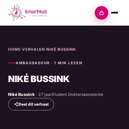
Skip
to
Inloggen
content
HOME
·
VERHALEN
·
NIKÉ BUSSINK
AMBASSADEUR · 1 MIN LEZEN
NIKÉ BUSSINK
Niké Bussink
· 27 jaar
Student Doktersassistente
Deel dit verhaal